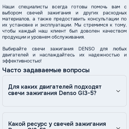
Наши специалисты всегда готовы помочь вам с
выбором свечей зажигания и других расходных
материалов, а также предоставить консультации по
их установке и эксплуатации. Мы стремимся к тому,
чтобы каждый наш клиент был доволен качеством
продукции и уровнем обслуживания.
Выбирайте свечи зажигания DENSO для любых
двигателей и наслаждайтесь их надежностью и
эффективностью!
Часто задаваемые вопросы
Для каких двигателей подходят
свечи зажигания Denso GI3-5?
Свечи зажигания Denso GI3-5 разработаны
специально для газопоршневых двигателей
внутреннего сгорания. Они широко применяются
Какой ресурс у свечей зажигания
в газопоршневых электростанциях (ГПЭС) на базе